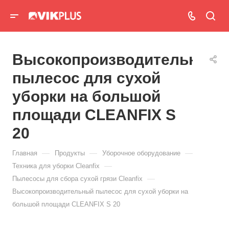
Высокопроизводительный
пылесос для сухой
уборки на большой
площади CLEANFIX S
20
—
—
—
Главная
Продукты
Уборочное оборудование
—
Техника для уборки Cleanfix
—
Пылесосы для сбора сухой грязи Cleanfix
Высокопроизводительный пылесос для сухой уборки на
большой площади CLEANFIX S 20