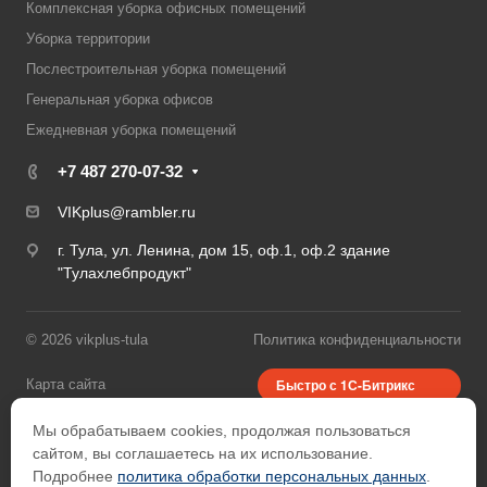
Комплексная уборка офисных помещений
Уборка территории
Послестроительная уборка помещений
Генеральная уборка офисов
Ежедневная уборка помещений
+7 487 270-07-32
VIKplus@rambler.ru
г. Тула, ул. Ленина, дом 15, оф.1, оф.2 здание
"Тулахлебпродукт"
© 2026 vikplus-tula
Политика конфиденциальности
Быстро с 1С-Битрикс
Карта сайта
Мы обрабатываем cookies, продолжая пользоваться
Разработано в
сайтом, вы соглашаетесь на их использование.
Подробнее
политика обработки персональных данных
.