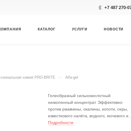
+7 487 270-0
КОМПАНИЯ
КАТАЛОГ
УСЛУГИ
НОВОСТИ
—
сиональная химия PRO-BRITE
Alfa-gel
Гелеобразный сильнокислотный
низкопенный концентрат. Эффективно
против ржавчины, окалины, копоти, серы,
известкового налёта, водного, мочевого и
котлового камня, цемента и растворов на 
Подробности
основе, строительных замазок, масел, жир