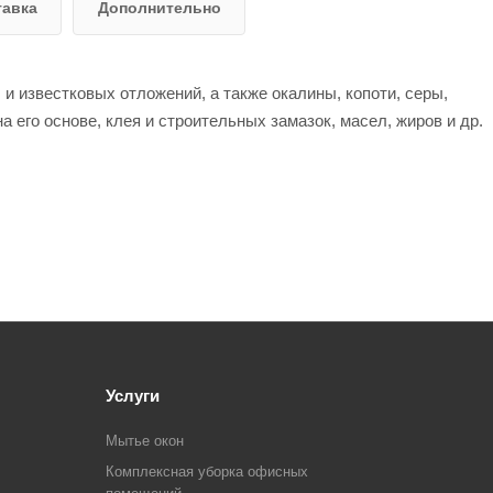
тавка
Дополнительно
 и известковых отложений, а также окалины, копоти, серы,
на его основе, клея и строительных замазок, масел, жиров и др.
Услуги
Мытье окон
Комплексная уборка офисных