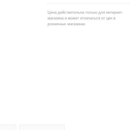
и др. загрязнений на кафеле и др. керамик
нержавеющей стали, стёклах, пластмассах
Цена действительна только для интернет-
граните и др. кислотостойких поверхностях
магазина и может отличаться от цен в
розничных магазинах