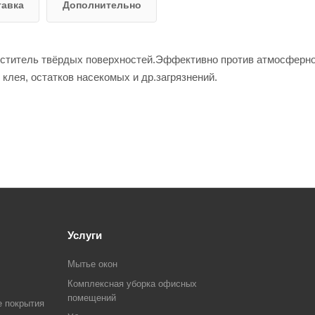
тавка
Дополнительно
иститель твёрдых поверхностей.Эффективно против атмосферно
, клея, остатков насекомых и др.загрязнений.
Услуги
Мытье окон
Комплексная уборка офисных
помещений
е покрытия