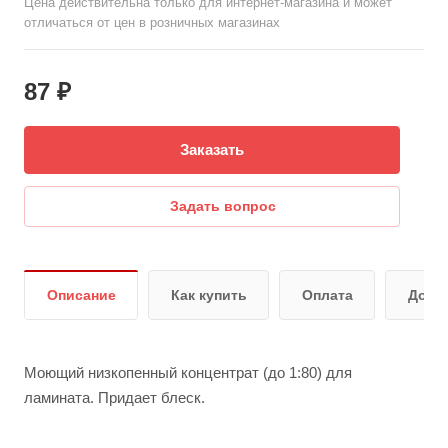
Цена действительна только для интернет-магазина и может
отличаться от цен в розничных магазинах
87 ₽
Заказать
Задать вопрос
Описание
Как купить
Оплата
Дост
Моющий низкопенный концентрат (до 1:80) для
ламината. Придает блеск.